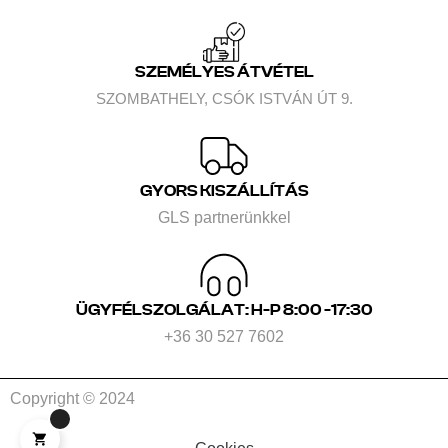
SZEMÉLYES ÁTVÉTEL
SZOMBATHELY, CSÓK ISTVÁN ÚT 9.
GYORS KISZÁLLÍTÁS
GLS partnerünkkel
ÜGYFÉLSZOLGÁLAT: H-P 8:00 -17:30
+36 30 527 7602
Copyright © 2024
