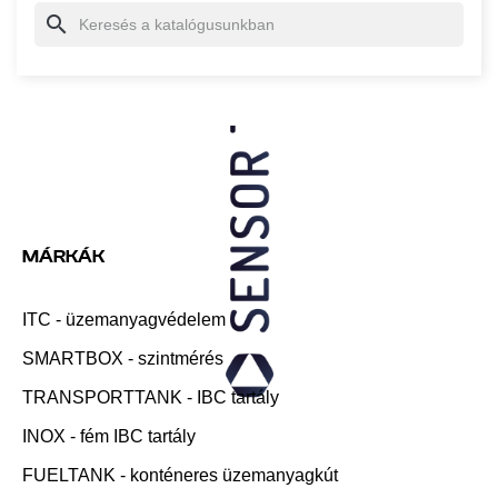
search
MÁRKÁK
ITC - üzemanyagvédelem
SMARTBOX - szintmérés
TRANSPORTTANK - IBC tartály
INOX - fém IBC tartály
FUELTANK - konténeres üzemanyagkút