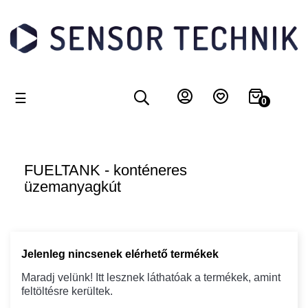
Toggle
☰
0
navigation
FUELTANK - konténeres
üzemanyagkút
Jelenleg nincsenek elérhető termékek
Maradj velünk! Itt lesznek láthatóak a termékek, amint
feltöltésre kerültek.