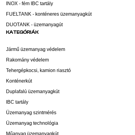
INOX - fém IBC tartály
FUELTANK - konténeres üzemanyagkút
DUOTANK - üzemanyagút
KATEGÓRIÁK
Jármű üzemanyag védelem
Rakomány védelem
Tehergépkocsi, kamion riasztó
Konténerkút
Duplafalú üzemanyagkút
IBC tartály
Üzemanyag szintmérés
Üzemanyag technológia
Műanyag üzemanyagkút