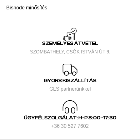
Bisnode minősítés
SZEMÉLYES ÁTVÉTEL
SZOMBATHELY, CSÓK ISTVÁN ÚT 9.
GYORS KISZÁLLÍTÁS
GLS partnerünkkel
ÜGYFÉLSZOLGÁLAT: H-P 8:00 -17:30
+36 30 527 7602