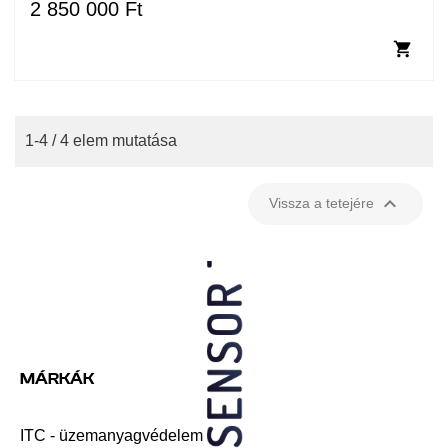
2 850 000 Ft

1-4 / 4 elem mutatása

Vissza a tetejére
MÁRKÁK
ITC - üzemanyagvédelem