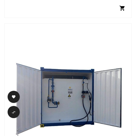


