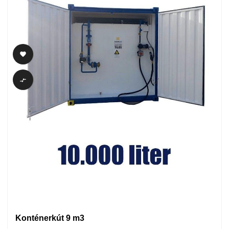


Konténerkút 9 m3