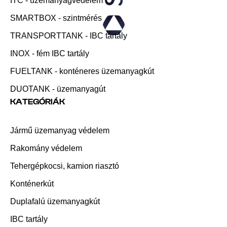
ITC - üzemanyagvédelem
SMARTBOX - szintmérés
TRANSPORTTANK - IBC tartály
INOX - fém IBC tartály
FUELTANK - konténeres üzemanyagkút
DUOTANK - üzemanyagút
KATEGÓRIÁK
Jármű üzemanyag védelem
Rakomány védelem
Tehergépkocsi, kamion riasztó
Konténerkút
Duplafalú üzemanyagkút
IBC tartály