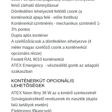
felső zárható dómnyílással
Dómfedélen lehelyezett feltöltő csonk (a
konténerkút ajtaja felé - előre fordítva)
Konténerkút szintmérés - mechanikus szintmérő 1-
3% pontos
Dupla ajtós konténer
A szellőzőrácsok a dómfedélen elhelyezve (4
méter magas szellőző csonk a konténerkút
opcionális része)
Festett RAL 9010 konténerkút
ATEX Emergency - vészleállító gomb az adagoló
szakaszban
KONTÉNERKÚT OPCIONÁLIS
LEHETŐSÉGEK
ATEX Neon fény 36 W az a kimérő szerkezetnél
Szivárgásérzékelő rendszerek és riasztók (dupla
falú tartályok esetén)
Elektromos főkapcsoló