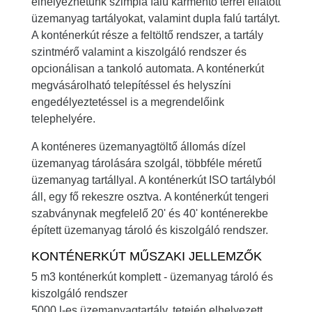
elhelyezhetünk szimpla falú kármentő térrel ellátott
üzemanyag tartályokat, valamint dupla falú tartályt.
A konténerkút része a feltöltő rendszer, a
tartály
szintmérő
valamint a
kiszolgáló rendszer
és
opcionálisan a
tankoló automata
. A konténerkút
megvásárolható telepítéssel és helyszíni
engedélyeztetéssel is a megrendelőink
telephelyére.
A konténeres üzemanyagtöltő állomás dízel
üzemanyag tárolására szolgál, többféle méretű
üzemanyag tartállyal. A konténerkút ISO tartályból
áll, egy fő rekeszre osztva. A konténerkút tengeri
szabványnak megfelelő 20' és 40' konténerekbe
épített üzemanyag tároló és kiszolgáló rendszer.
KONTÉNERKÚT MŰSZAKI JELLEMZŐK
5 m3 konténerkút komplett - üzemanyag tároló és
kiszolgáló rendszer
5000 l-es üzemanyagtartály, tetején elhelyezett