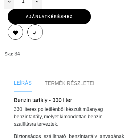
AJÁNLATKÉRÉSHEZ


34
Sku:
LEÍRÁS
TERMÉK RÉSZLETEI
Benzin tartály - 330 liter
330 literes polietilénből készült műanyag
benzintartály, melyet kimondottan benzin
szállításra terveztek.
Biztonságos szállítható benzintartály anyagának