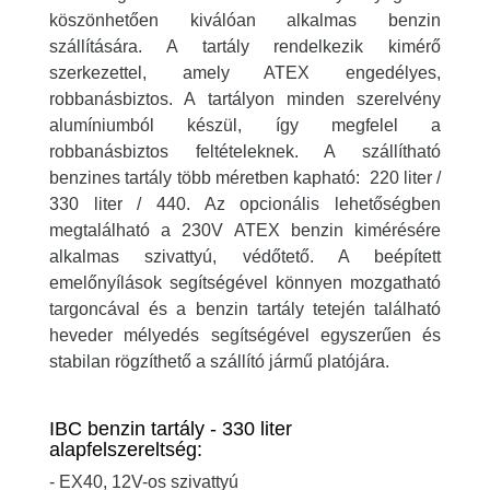
köszönhetően kiválóan alkalmas benzin
szállítására. A tartály rendelkezik kimérő
szerkezettel, amely ATEX engedélyes,
robbanásbiztos. A tartályon minden szerelvény
alumíniumból készül, így megfelel a
robbanásbiztos feltételeknek. A szállítható
benzines tartály több méretben kapható: 220 liter /
330 liter / 440. Az opcionális lehetőségben
megtalálható a 230V ATEX benzin kimérésére
alkalmas szivattyú, védőtető. A beépített
emelőnyílások segítségével könnyen mozgatható
targoncával és a benzin tartály tetején található
heveder mélyedés segítségével egyszerűen és
stabilan rögzíthető a szállító jármű platójára.
IBC benzin tartály - 330 liter
alapfelszereltség:
- EX40, 12V-os szivattyú