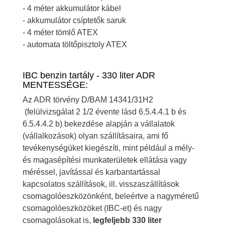
- 4 méter akkumulátor kábel
- akkumulátor csíptetők saruk
- 4 méter tömlő ATEX
- automata töltőpisztoly ATEX
IBC benzin tartály - 330 liter ADR
MENTESSÉGE:
Az ADR törvény D/BAM 14341/31H2
(felülvizsgálat 2 1/2 évente lásd 6.5.4.4.1 b és
6.5.4.4.2 b) bekezdése alapján a vállalatok
(vállalkozások) olyan szállításaira, ami fő
tevékenységüket kiegészíti, mint például a mély-
és magasépítési munkaterületek ellátása vagy
méréssel, javítással és karbantartással
kapcsolatos szállítások, ill. visszaszállítások
csomagolóeszközönként, beleértve a nagyméretű
csomagolóeszközöket (IBC-et) és nagy
csomagolásokat is,
legfeljebb 330 liter